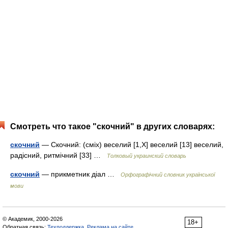
Смотреть что такое "скочний" в других словарях:
скочний
— Скочний: (сміх) веселий [1,X] веселий [13] веселий,
радісний, ритмічний [33] …
Толковый украинский словарь
скочний
— прикметник діал …
Орфографічний словник української
мови
© Академик, 2000-2026
18+
Обратная связь:
Техподдержка
,
Реклама на сайте