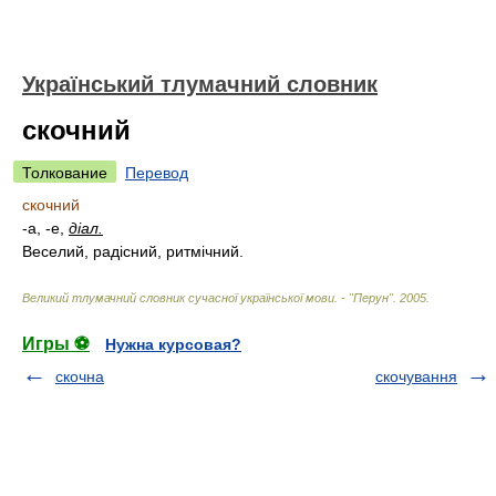
Український тлумачний словник
скочний
Толкование
Перевод
скочний
-а, -е,
діал.
Веселий, радісний, ритмічний.
Великий тлумачний словник сучасної української мови. - "Перун"
.
2005
.
Игры ⚽
Нужна курсовая?
скочна
скочування