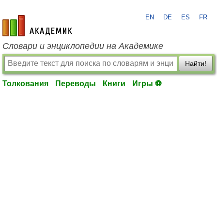
EN
DE
ES
FR
academic.ru
Словари и энциклопедии на Академике
Найти!
Толкования
Переводы
Книги
Игры ⚽